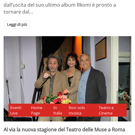
dall’uscita del suo ultimo album Rkomi è pronto a
tornare dal…
Leggi di più
Eventi
Home
In
Non solo
Teatro e
Live
Page
Italia
musica
Cinema
Al via la nuova stagione del Teatro delle Muse a Roma