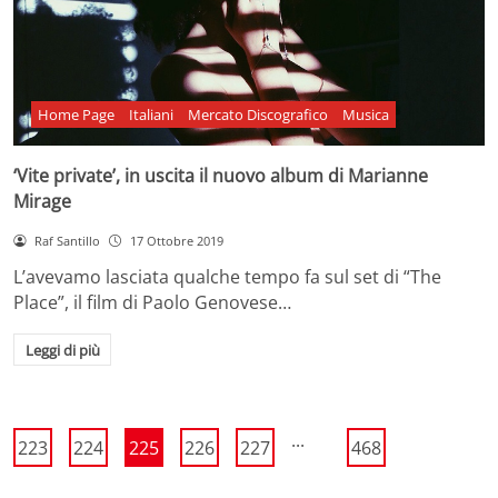
Home Page
Italiani
Mercato Discografico
Musica
‘Vite private’, in uscita il nuovo album di Marianne
Mirage
Raf Santillo
17 Ottobre 2019
L’avevamo lasciata qualche tempo fa sul set di “The
Place”, il film di Paolo Genovese…
Leggi di più
...
223
224
225
226
227
468