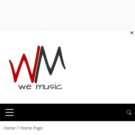
×
/
Home
Home Page