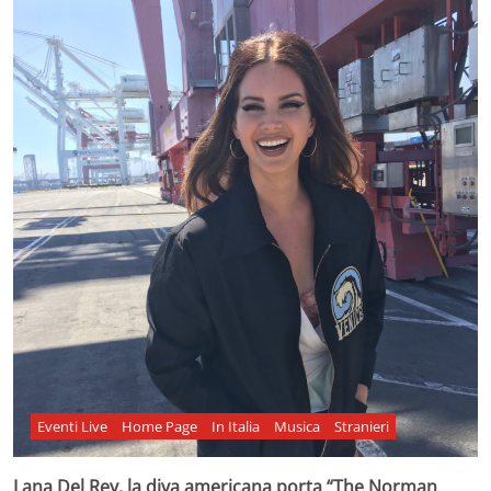
Eventi Live
Home Page
In Italia
Musica
Stranieri
Lana Del Rey, la diva americana porta “The Norman