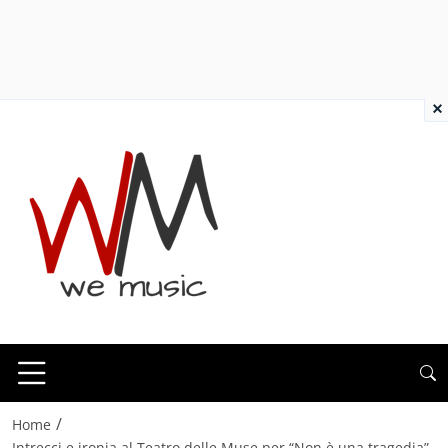
×
/
Home
Intrecci e ironia al Teatro delle Muse per “Non è una tragedia”