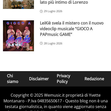
lato più intimo di Lorenzo
29 Luglio 2026
LeiKiè svela il mistero con il nuovo
videoclip musicale “GIOCO A
PAPmusic GAME”
28 Luglio 2026
Chi
Privacy
Disclaimer
Redazione
siamo
Policy
Copyright © 2025 Wemusic.it proprietà di Yvette
Montanaro - P.Iva 04835650617 - Questo blog non è una
testata giornalistica, in quanto viene aggiornato senza