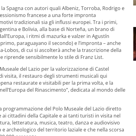
a Spagna con autori quali Albeniz, Torroba, Rodrigo e
ressionismo francese a una forte impronta
ivi tradizionali sia gli influssi europei. Tra i primi,
rgentina e Bolivia, alla base di Norteña, un brano di
ll’Europa, i ritmi di mazurka e valzer in Agustín
 primo, paraguayano il secondo) e l’impronta – anche
a-Lobos, di cui si ascolterà anche la trascrizione della
 riprende sensibilmente lo stile di Franz List.
o Museale del Lazio per la valorizzazione di Castel
 visita, il restauro degli strumenti musicali qui
pena restaurate e visitabili per la prima volta, e la
ell’Europa del Rinascimento”, dedicata al mondo delle
, la programmazione del Polo Museale del Lazio diretto
 cittadini della Capitale e ai tanti turisti in visita nel
ettura, letteratura, musica, teatro, danza e audiovisivo
o e archeologico del territorio laziale e che nella scorsa