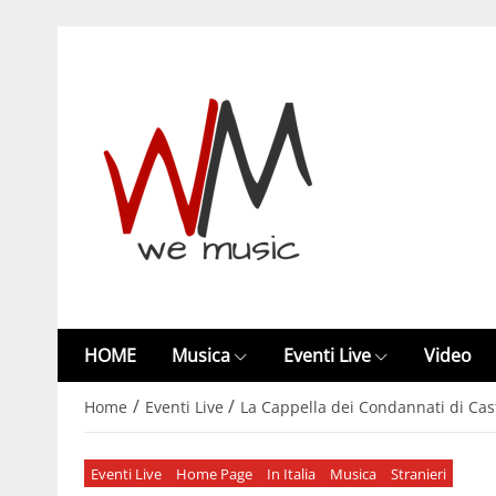
HOME
Musica
Eventi Live
Video
/
/
Home
Eventi Live
La Cappella dei Condannati di Cast
Eventi Live
Home Page
In Italia
Musica
Stranieri