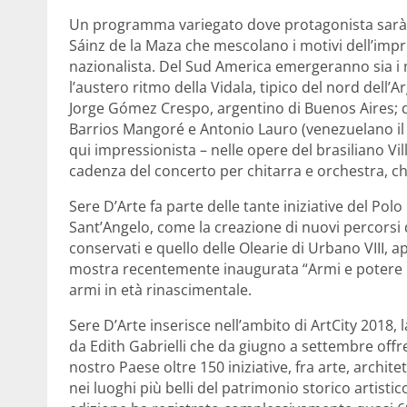
Un programma variegato dove protagonista sarà l
Sáinz de la Maza che mescolano i motivi dell’imp
nazionalista. Del Sud America emergeranno sia i mot
l’austero ritmo della Vidala, tipico del nord dell’A
Jorge Gómez Crespo, argentino di Buenos Aires; da
Barrios Mangoré e Antonio Lauro (venezuelano il
qui impressionista – nelle opere del brasiliano Vill
cadenza del concerto per chitarra e orchestra, che
Sere D’Arte fa parte delle tante iniziative del Pol
Sant’Angelo, come la creazione di nuovi percorsi di
conservati e quello delle Olearie di Urbano VIII, ap
mostra recentemente inaugurata “Armi e potere n
armi in età rinascimentale.
Sere D’Arte inserisce nell’ambito di ArtCity 2018
da Edith Gabrielli che da giugno a settembre offre ai
nostro Paese oltre 150 iniziative, fra arte, archit
nei luoghi più belli del patrimonio storico artistic