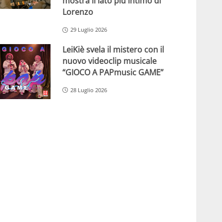
mostra il lato più intimo di
Lorenzo
29 Luglio 2026
LeiKiè svela il mistero con il
nuovo videoclip musicale
“GIOCO A PAPmusic GAME”
28 Luglio 2026