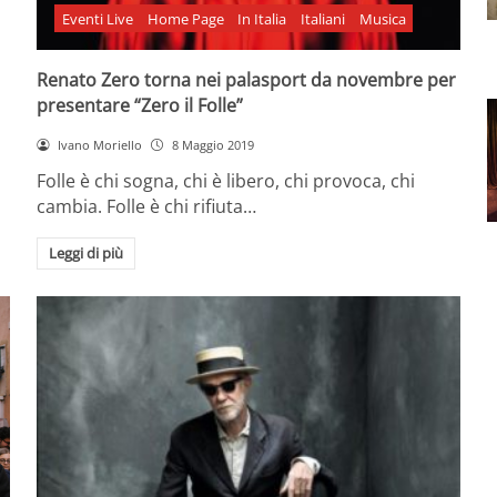
Eventi Live
Home Page
In Italia
Italiani
Musica
Renato Zero torna nei palasport da novembre per
presentare “Zero il Folle”
Ivano Moriello
8 Maggio 2019
Folle è chi sogna, chi è libero, chi provoca, chi
cambia. Folle è chi rifiuta…
Leggi di più