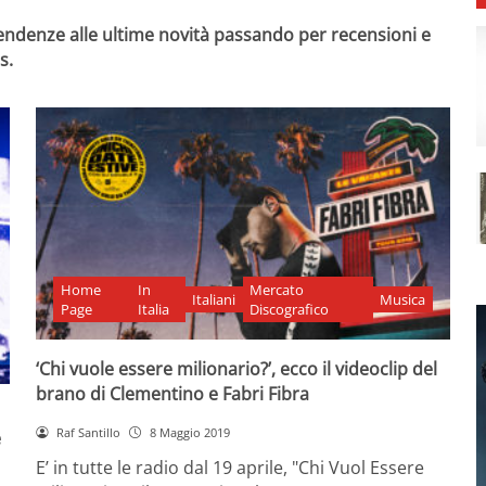
 tendenze alle ultime novità passando per recensioni e
s.
Home
In
Mercato
Italiani
Musica
Page
Italia
Discografico
‘Chi vuole essere milionario?’, ecco il videoclip del
brano di Clementino e Fabri Fibra
Raf Santillo
8 Maggio 2019
e
E’ in tutte le radio dal 19 aprile, "Chi Vuol Essere