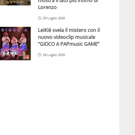
mostra il lato più intimo di
Lorenzo
29 Luglio 2026
LeiKiè svela il mistero con il
nuovo videoclip musicale
“GIOCO A PAPmusic GAME”
28 Luglio 2026