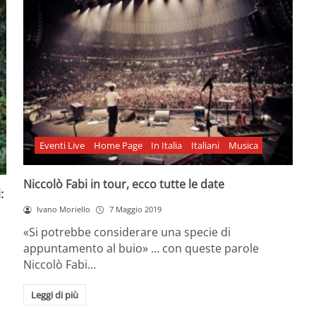
Eventi Live
Home Page
In Italia
Italiani
Musica
Niccolò Fabi in tour, ecco tutte le date
:
Ivano Moriello
7 Maggio 2019
«Si potrebbe considerare una specie di
appuntamento al buio» … con queste parole
Niccolò Fabi…
Leggi di più