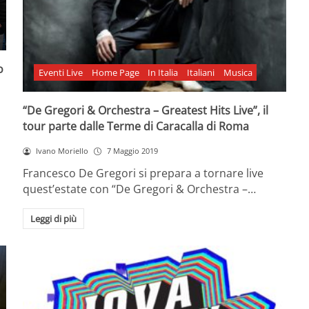
o
Eventi Live
Home Page
In Italia
Italiani
Musica
“De Gregori & Orchestra – Greatest Hits Live”, il
tour parte dalle Terme di Caracalla di Roma
Ivano Moriello
7 Maggio 2019
Francesco De Gregori si prepara a tornare live
quest’estate con “De Gregori & Orchestra –…
Leggi di più