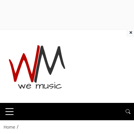
×
/
Home