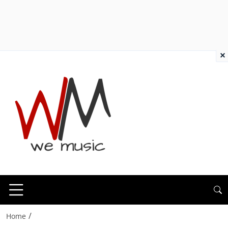
×
/
Home