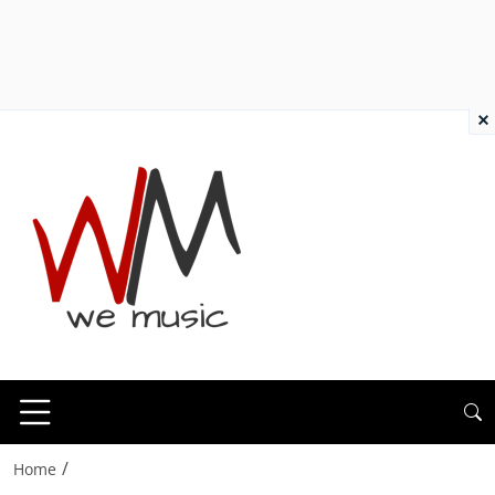
×
/
Home