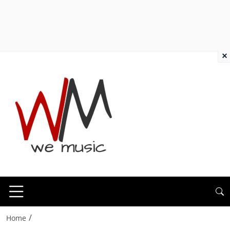
×
/
Home