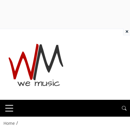
×
/
Home