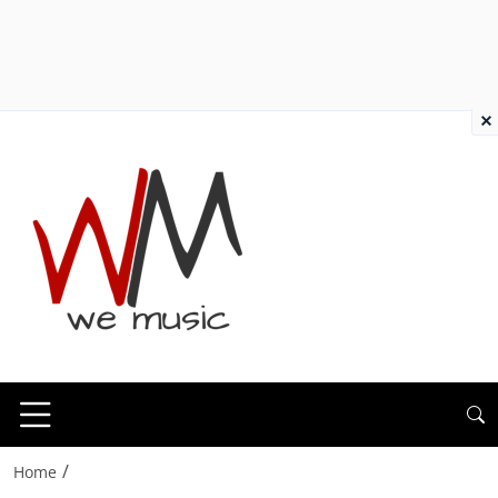
×
/
Home