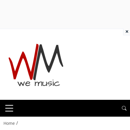
×
/
Home