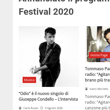
Festival 2020
Home Page
Tommaso Par
radio: “Agitar
brano più tr
Musica
Ivano Moriello
“Odio” è il nuovo singolo di
Tommaso Para
Giuseppe Condello – L’intervista
radio: “Agitar
canzone più t
Carla Russo
4 Agosto 2026