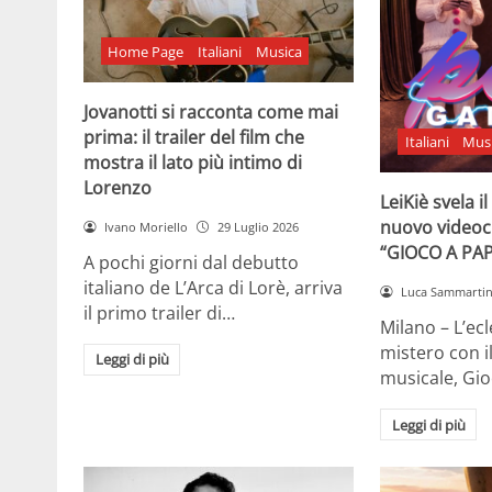
Home Page
Italiani
Musica
Jovanotti si racconta come mai
prima: il trailer del film che
Italiani
Mus
mostra il lato più intimo di
Lorenzo
LeiKiè svela i
nuovo videoc
Ivano Moriello
29 Luglio 2026
“GIOCO A PA
A pochi giorni dal debutto
italiano de L’Arca di Lorè, arriva
Luca Sammarti
il primo trailer di…
Milano – L’ecle
mistero con i
Leggi di più
musicale, Gi
Leggi di più