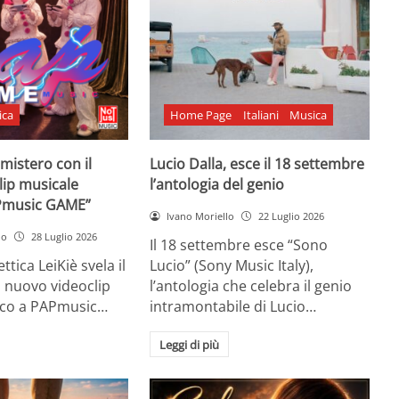
ica
Home Page
Italiani
Musica
l mistero con il
Lucio Dalla, esce il 18 settembre
lip musicale
l’antologia del genio
Pmusic GAME”
Ivano Moriello
22 Luglio 2026
no
28 Luglio 2026
Il 18 settembre esce “Sono
ttica LeiKiè svela il
Lucio” (Sony Music Italy),
l nuovo videoclip
l’antologia che celebra il genio
oco a PAPmusic…
intramontabile di Lucio…
Leggi di più