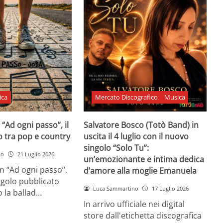
ica
Mercato Discografico
Musica
 “Ad ogni passo”, il
Salvatore Bosco (Totò Band) in
o tra pop e country
uscita il 4 luglio con il nuovo
singolo “Solo Tu”:
no
21 Luglio 2026
un’emozionante e intima dedica
n “Ad ogni passo”,
d’amore alla moglie Emanuela
ngolo pubblicato
Luca Sammartino
17 Luglio 2026
 la ballad…
In arrivo ufficiale nei digital
store dall'etichetta discografica