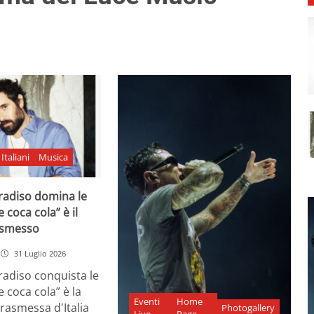
Italiani
Musica
adiso domina le
e coca cola” è il
asmesso
31 Luglio 2026
diso conquista le
e coca cola” è la
Eventi
Home
rasmessa d'Italia
Photogallery