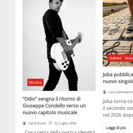
Italiani
Mus
Joba pubblica
nuovo singol
Musica
Luca Sammarti
“Odio” sengna il ritorno di
Joba torna co
Giuseppe Condello verso un
il secondo si
nuovo capitolo musicale
nel 2026 dopo
Carla Russo
22 Luglio 2026
Leggi di più
Cosa resta della nostra identità