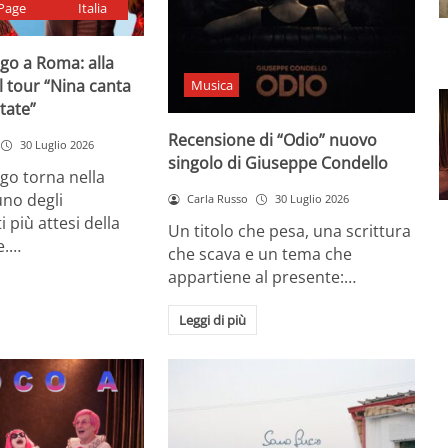
Page
Italia
go a Roma: alla
il tour “Nina canta
Musica
state”
Recensione di “Odio” nuovo
30 Luglio 2026
singolo di Giuseppe Condello
go torna nella
uno degli
Carla Russo
30 Luglio 2026
più attesi della
Un titolo che pesa, una scrittura
e.…
che scava e un tema che
appartiene al presente:…
Leggi di più