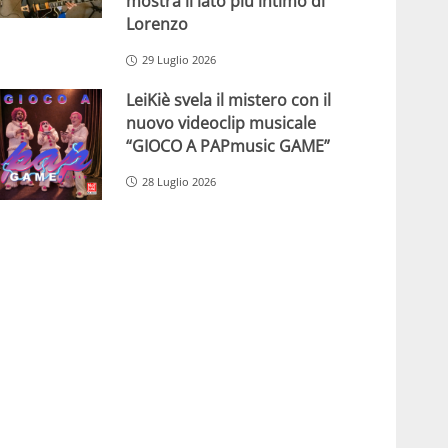
mostra il lato più intimo di
Lorenzo
29 Luglio 2026
LeiKiè svela il mistero con il
nuovo videoclip musicale
“GIOCO A PAPmusic GAME”
28 Luglio 2026