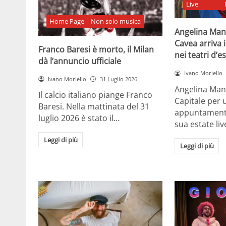
Live
Home Page
Non solo musica
Angelina Man
Cavea arriva 
Franco Baresi è morto, il Milan
nei teatri d’e
dà l’annuncio ufficiale
Ivano Moriello
Ivano Moriello
31 Luglio 2026
Angelina Man
Il calcio italiano piange Franco
Capitale per 
Baresi. Nella mattinata del 31
appuntamenti 
luglio 2026 è stato il…
sua estate liv
Leggi di più
Leggi di più