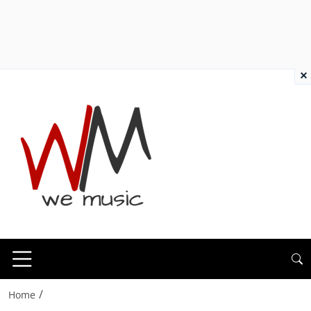
×
/
Home