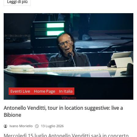
Leggi di più
Eventi Live
Home Page
In Italia
Antonello Venditti, tour in location suggestive: live a
Bibione
Ivano Moriello
13 Luglio 2026
Mercoledì 15 luglio Antonello Venditti sarà in concerto