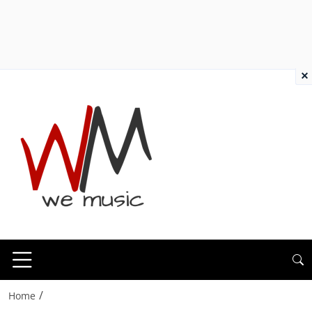
×
/
Home