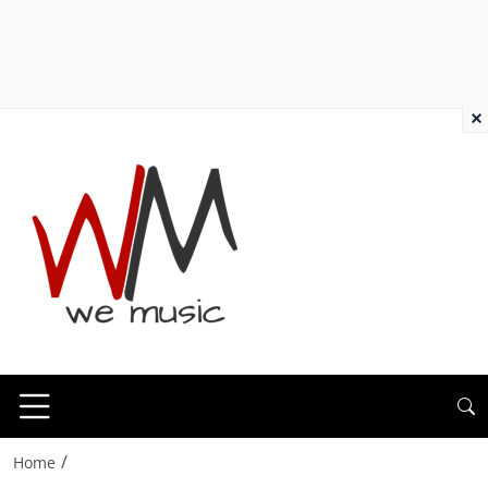
×
/
Home