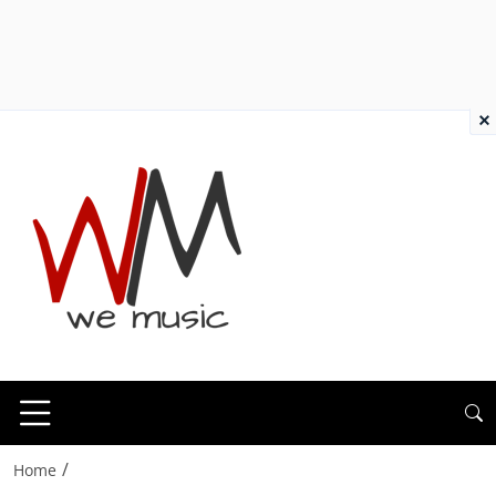
×
/
Home