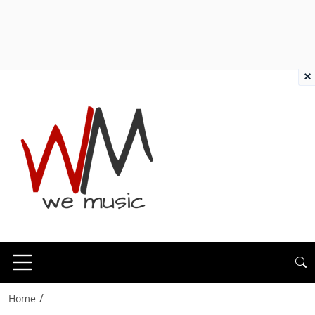
×
/
Home