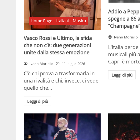
Addio a Peppi
spegne a 86 a
Home Page
Italiani
Musica
“Champagne
Vasco Rossi e Ultimo, la sfida
Ivano Moriello
che non c’è: due generazioni
L'Italia perde
unite dalla stessa emozione
musicali più 
Capri è morto
Ivano Moriello
11 Luglio 2026
C’è chi prova a trasformarla in
Leggi di più
una rivalità e chi, invece, ci vede
quello che…
Leggi di più