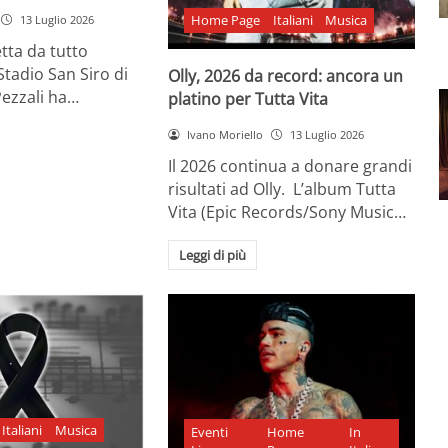
Home Page
Italiani
Musica
13 Luglio 2026
tta da tutto
Stadio San Siro di
Olly, 2026 da record: ancora un
Pezzali ha…
platino per Tutta Vita
Ivano Moriello
13 Luglio 2026
Il 2026 continua a donare grandi
risultati ad Olly. L’album Tutta
Vita (Epic Records/Sony Music…
Leggi di più
Italiani
Musica
Eventi
Home
In