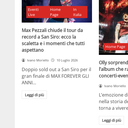
Eventi
Home
In
Live
Page
Italia
Max Pezzali chiude il tour da
record a San Siro: ecco la
scaletta e i momenti che tutti
Home Page
aspettano
Ivano Moriello
10 Luglio 2026
Olly sorprende
l’album che ra
Doppio sold out a San Siro per il
concerti-eve
gran finale di MAX FOREVER GLI
ANNI…
Ivano Moriello
L’emozione di
Leggi di più
nella storia d
torna a viver
Leggi di più