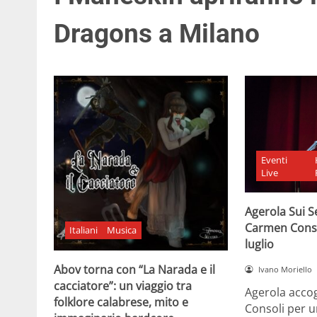
Dragons a Milano
Eventi
Live
Agerola Sui Se
Carmen Consol
Italiani
Musica
luglio
Abov torna con “La Narada e il
Ivano Moriello
cacciatore”: un viaggio tra
Agerola acco
folklore calabrese, mito e
Consoli per u