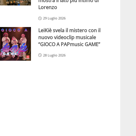
mostra il lato più intimo di
Lorenzo
29 Luglio 2026
LeiKiè svela il mistero con il
nuovo videoclip musicale
“GIOCO A PAPmusic GAME”
28 Luglio 2026