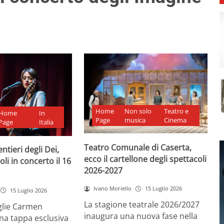
Home
Non solo
Teatro e
Home
In
Page
musica
Cinema
Page
Italia
Teatro Comunale di Caserta,
ntieri degli Dei,
ecco il cartellone degli spettacoli
i in concerto il 16
2026-2027
Ivano Moriello
15 Luglio 2026
15 Luglio 2026
La stagione teatrale 2026/2027
glie Carmen
inaugura una nuova fase nella
na tappa esclusiva