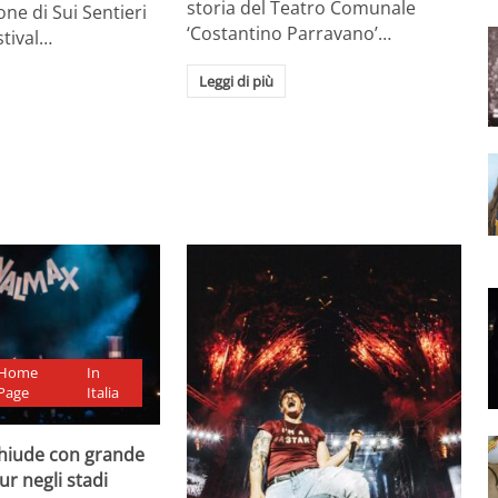
storia del Teatro Comunale
one di Sui Sentieri
‘Costantino Parravano’…
stival…
Leggi di più
Home
In
Page
Italia
chiude con grande
ur negli stadi