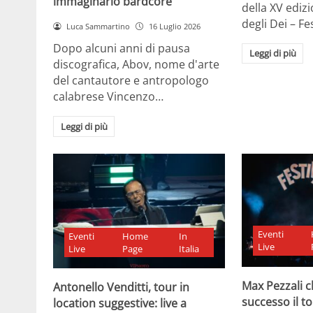
immaginario bardcore
della XV edizi
degli Dei – Fe
Luca Sammartino
16 Luglio 2026
Dopo alcuni anni di pausa
Leggi di più
discografica, Abov, nome d'arte
del cantautore e antropologo
calabrese Vincenzo…
Leggi di più
Eventi
Eventi
Home
In
Live
Live
Page
Italia
Max Pezzali 
Antonello Venditti, tour in
successo il to
location suggestive: live a