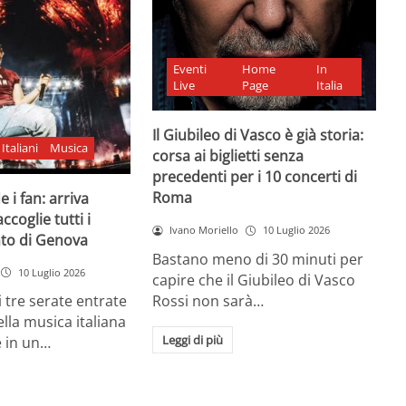
Eventi
Home
In
Live
Page
Italia
Il Giubileo di Vasco è già storia:
Italiani
Musica
corsa ai biglietti senza
precedenti per i 10 concerti di
Roma
 i fan: arriva
ccoglie tutti i
Ivano Moriello
10 Luglio 2026
nto di Genova
Bastano meno di 30 minuti per
10 Luglio 2026
capire che il Giubileo di Vasco
Rossi non sarà…
 tre serate entrate
ella musica italiana
Leggi di più
e in un…