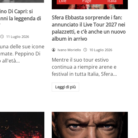
Live
Page
Italia
no Di Capri: si
Sfera Ebbasta sorprende i fan:
nni la leggenda di
annunciato il Live Tour 2027 nei
”
palazzetti, e c’è anche un nuovo
11 Luglio 2026
album in arrivo
 una delle sue icone
Ivano Moriello
10 Luglio 2026
amate. Peppino Di
Mentre il suo tour estivo
 all'età…
continua a riempire arene e
festival in tutta Italia, Sfera…
Leggi di più