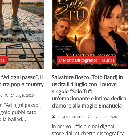
ica
Mercato Discografico
Musica
 “Ad ogni passo”, il
Salvatore Bosco (Totò Band) in
o tra pop e country
uscita il 4 luglio con il nuovo
singolo “Solo Tu”:
no
21 Luglio 2026
un’emozionante e intima dedica
n “Ad ogni passo”,
d’amore alla moglie Emanuela
ngolo pubblicato
Luca Sammartino
17 Luglio 2026
 la ballad…
In arrivo ufficiale nei digital
store dall'etichetta discografica