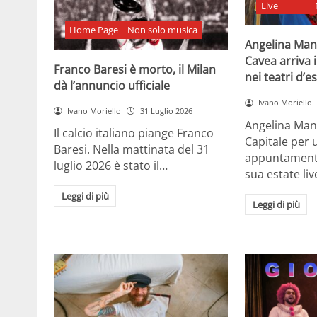
Live
Home Page
Non solo musica
Angelina Man
Cavea arriva 
Franco Baresi è morto, il Milan
nei teatri d’e
dà l’annuncio ufficiale
Ivano Moriello
Ivano Moriello
31 Luglio 2026
Angelina Man
Il calcio italiano piange Franco
Capitale per 
Baresi. Nella mattinata del 31
appuntamenti 
luglio 2026 è stato il…
sua estate liv
Leggi di più
Leggi di più