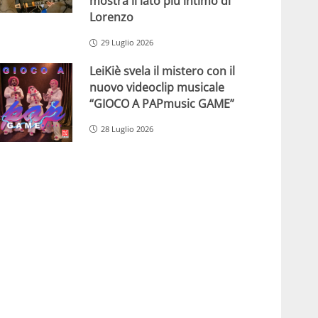
mostra il lato più intimo di
Lorenzo
29 Luglio 2026
LeiKiè svela il mistero con il
nuovo videoclip musicale
“GIOCO A PAPmusic GAME”
28 Luglio 2026