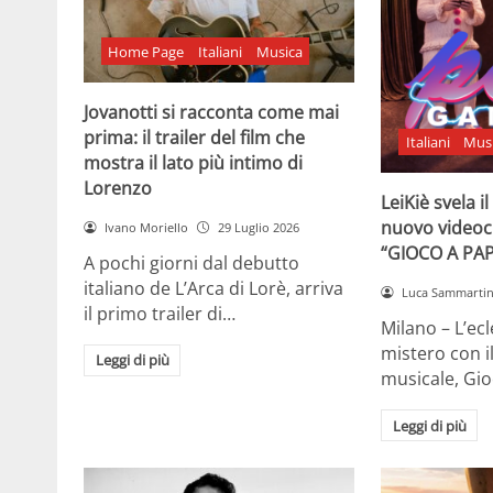
Home Page
Italiani
Musica
Jovanotti si racconta come mai
prima: il trailer del film che
Italiani
Mus
mostra il lato più intimo di
Lorenzo
LeiKiè svela i
nuovo videoc
Ivano Moriello
29 Luglio 2026
“GIOCO A PA
A pochi giorni dal debutto
italiano de L’Arca di Lorè, arriva
Luca Sammarti
il primo trailer di…
Milano – L’ecle
mistero con i
Leggi di più
musicale, Gi
Leggi di più