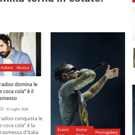
Italiani
Musica
adiso domina le
e coca cola” è il
asmesso
31 Luglio 2026
diso conquista le
e coca cola” è la
Eventi
Home
rasmessa d'Italia
Photogallery