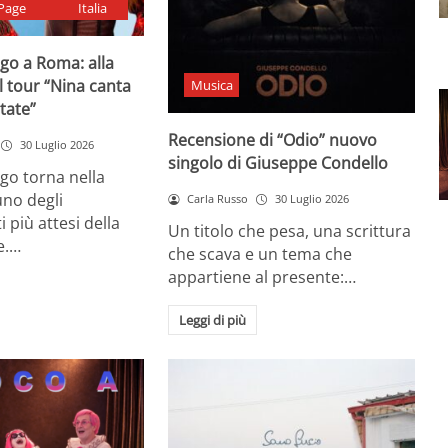
Page
Italia
go a Roma: alla
il tour “Nina canta
Musica
state”
Recensione di “Odio” nuovo
30 Luglio 2026
singolo di Giuseppe Condello
go torna nella
uno degli
Carla Russo
30 Luglio 2026
più attesi della
Un titolo che pesa, una scrittura
e.…
che scava e un tema che
appartiene al presente:…
Leggi di più