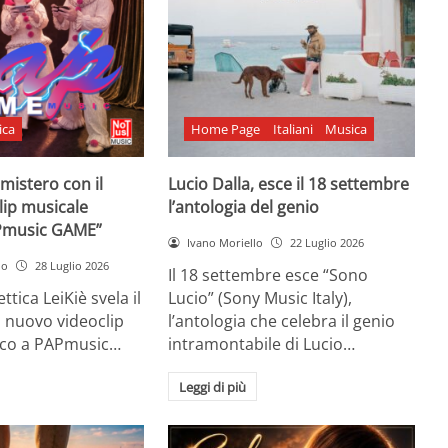
ica
Home Page
Italiani
Musica
l mistero con il
Lucio Dalla, esce il 18 settembre
lip musicale
l’antologia del genio
Pmusic GAME”
Ivano Moriello
22 Luglio 2026
no
28 Luglio 2026
Il 18 settembre esce “Sono
ttica LeiKiè svela il
Lucio” (Sony Music Italy),
l nuovo videoclip
l’antologia che celebra il genio
oco a PAPmusic…
intramontabile di Lucio…
Leggi di più