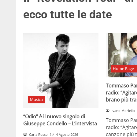
ecco tutte le date
Home Page
Tommaso Par
radio: “Agitar
brano più tr
Musica
Ivano Moriello
“Odio” è il nuovo singolo di
Tommaso Para
Giuseppe Condello – L’intervista
radio: “Agitar
canzone più t
Carla Russo
4 Agosto 2026