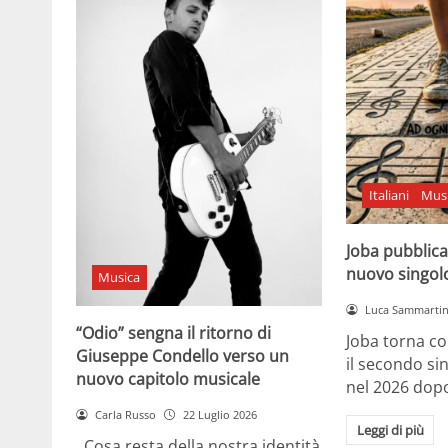
Italiani
Mus
Joba pubblica
nuovo singol
Musica
Luca Sammarti
“Odio” sengna il ritorno di
Joba torna co
Giuseppe Condello verso un
il secondo si
nuovo capitolo musicale
nel 2026 dopo
Carla Russo
22 Luglio 2026
Leggi di più
Cosa resta della nostra identità