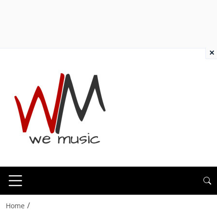
×
/
Home