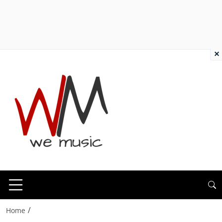
×
/
Home