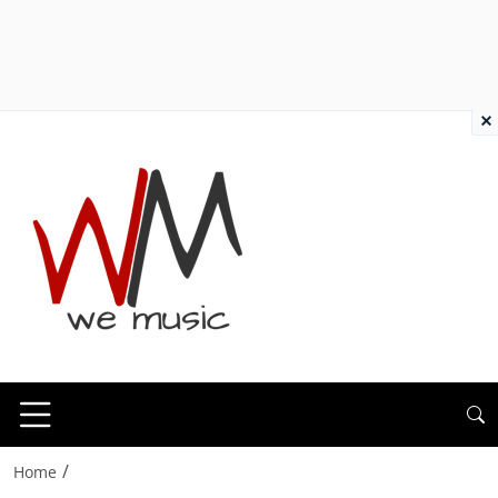
×
/
Home