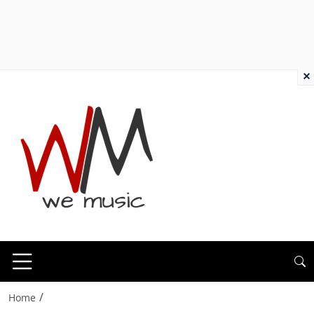
×
/
Home