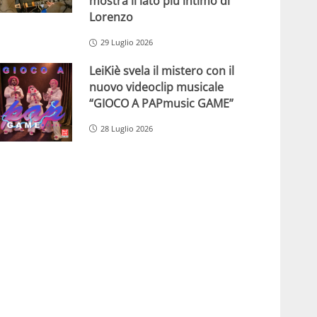
mostra il lato più intimo di
Lorenzo
29 Luglio 2026
LeiKiè svela il mistero con il
nuovo videoclip musicale
“GIOCO A PAPmusic GAME”
28 Luglio 2026