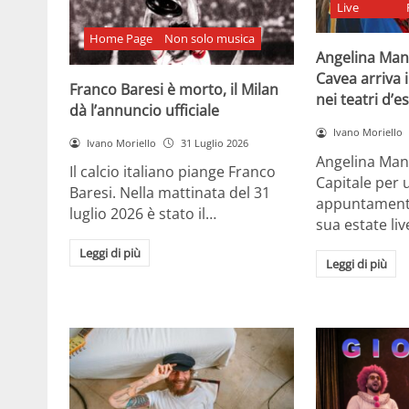
Live
Home Page
Non solo musica
Angelina Man
Cavea arriva 
Franco Baresi è morto, il Milan
nei teatri d’e
dà l’annuncio ufficiale
Ivano Moriello
Ivano Moriello
31 Luglio 2026
Angelina Man
Il calcio italiano piange Franco
Capitale per 
Baresi. Nella mattinata del 31
appuntamenti 
luglio 2026 è stato il…
sua estate liv
Leggi di più
Leggi di più