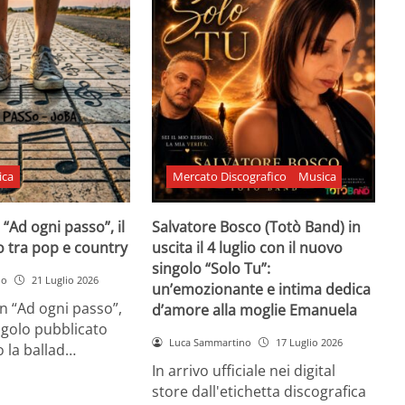
ica
Mercato Discografico
Musica
 “Ad ogni passo”, il
Salvatore Bosco (Totò Band) in
o tra pop e country
uscita il 4 luglio con il nuovo
singolo “Solo Tu”:
no
21 Luglio 2026
un’emozionante e intima dedica
n “Ad ogni passo”,
d’amore alla moglie Emanuela
ngolo pubblicato
Luca Sammartino
17 Luglio 2026
 la ballad…
In arrivo ufficiale nei digital
store dall'etichetta discografica