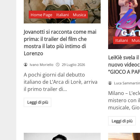
Home Page
Italiani
Musica
Jovanotti si racconta come mai
prima: il trailer del film che
Italiani
Mus
mostra il lato più intimo di
Lorenzo
LeiKiè svela i
nuovo videoc
Ivano Moriello
29 Luglio 2026
“GIOCO A PA
A pochi giorni dal debutto
italiano de L’Arca di Lorè, arriva
Luca Sammarti
il primo trailer di…
Milano – L’ecle
mistero con i
Leggi di più
musicale, Gi
Leggi di più