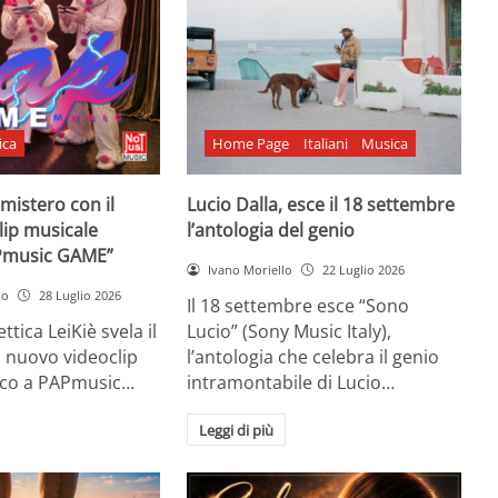
ica
Home Page
Italiani
Musica
l mistero con il
Lucio Dalla, esce il 18 settembre
lip musicale
l’antologia del genio
Pmusic GAME”
Ivano Moriello
22 Luglio 2026
no
28 Luglio 2026
Il 18 settembre esce “Sono
ttica LeiKiè svela il
Lucio” (Sony Music Italy),
l nuovo videoclip
l’antologia che celebra il genio
oco a PAPmusic…
intramontabile di Lucio…
Leggi di più