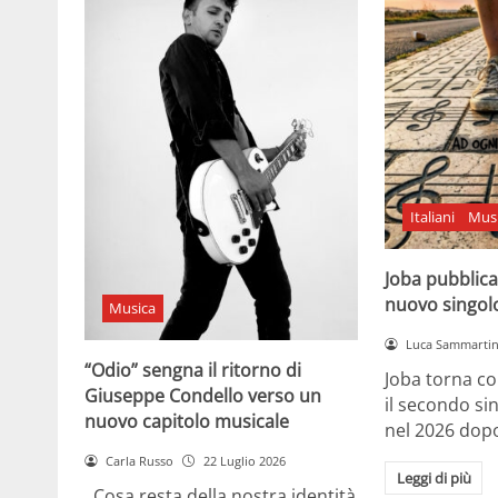
Italiani
Mus
Joba pubblica
nuovo singol
Musica
Luca Sammarti
“Odio” sengna il ritorno di
Joba torna co
Giuseppe Condello verso un
il secondo si
nuovo capitolo musicale
nel 2026 dopo
Carla Russo
22 Luglio 2026
Leggi di più
Cosa resta della nostra identità