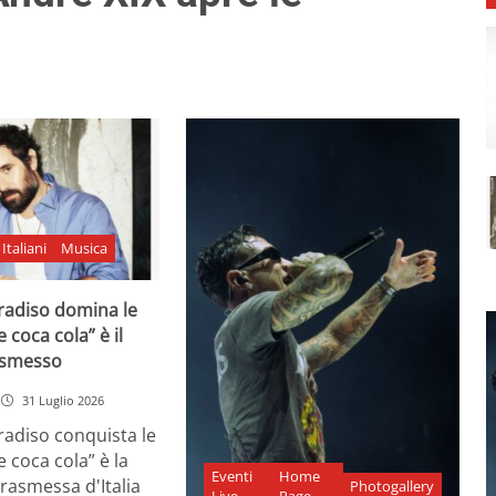
Italiani
Musica
adiso domina le
e coca cola” è il
asmesso
31 Luglio 2026
diso conquista le
e coca cola” è la
Eventi
Home
rasmessa d'Italia
Photogallery