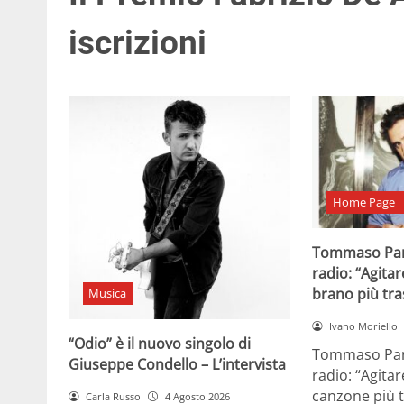
iscrizioni
Home Page
Tommaso Par
radio: “Agitar
brano più tr
Musica
Ivano Moriello
“Odio” è il nuovo singolo di
Tommaso Para
Giuseppe Condello – L’intervista
radio: “Agitar
canzone più t
Carla Russo
4 Agosto 2026