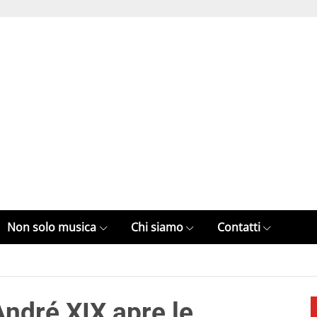
Non solo musica
Chi siamo
Contatti
André XIX apre le