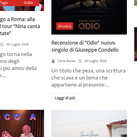
Page
Italia
go a Roma: alla
il tour “Nina canta
Musica
state”
Recensione di “Odio” nuovo
30 Luglio 2026
singolo di Giuseppe Condello
go torna nella
uno degli
Carla Russo
30 Luglio 2026
più attesi della
Un titolo che pesa, una scrittura
e.…
che scava e un tema che
appartiene al presente:…
Leggi di più