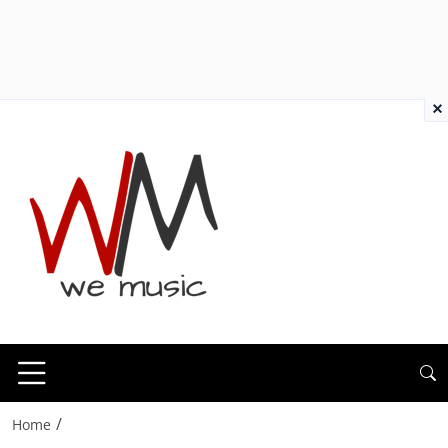
×
/
Home