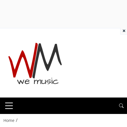
×
/
Home