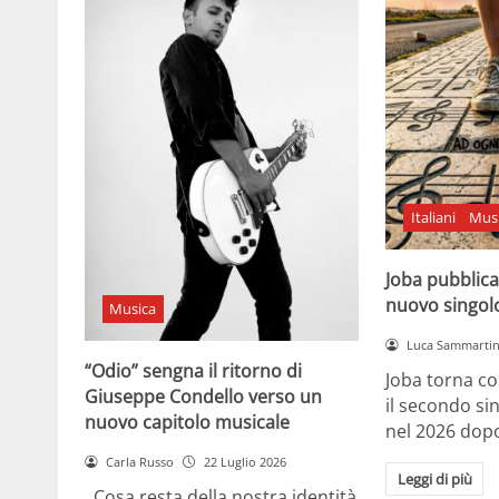
Italiani
Mus
Joba pubblica
nuovo singol
Musica
Luca Sammarti
“Odio” sengna il ritorno di
Joba torna co
Giuseppe Condello verso un
il secondo si
nuovo capitolo musicale
nel 2026 dopo
Carla Russo
22 Luglio 2026
Leggi di più
Cosa resta della nostra identità