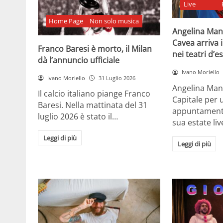
Live
Home Page
Non solo musica
Angelina Man
Cavea arriva 
Franco Baresi è morto, il Milan
nei teatri d’e
dà l’annuncio ufficiale
Ivano Moriello
Ivano Moriello
31 Luglio 2026
Angelina Man
Il calcio italiano piange Franco
Capitale per 
Baresi. Nella mattinata del 31
appuntamenti 
luglio 2026 è stato il…
sua estate liv
Leggi di più
Leggi di più