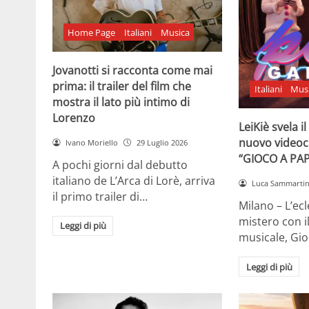
Home Page
Italiani
Musica
Jovanotti si racconta come mai
prima: il trailer del film che
Italiani
Mus
mostra il lato più intimo di
Lorenzo
LeiKiè svela i
nuovo videoc
Ivano Moriello
29 Luglio 2026
“GIOCO A PA
A pochi giorni dal debutto
italiano de L’Arca di Lorè, arriva
Luca Sammarti
il primo trailer di…
Milano – L’ecle
mistero con i
Leggi di più
musicale, Gi
Leggi di più