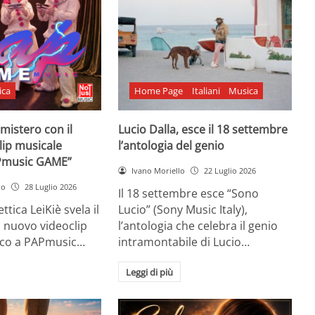
ica
Home Page
Italiani
Musica
l mistero con il
Lucio Dalla, esce il 18 settembre
lip musicale
l’antologia del genio
Pmusic GAME”
Ivano Moriello
22 Luglio 2026
no
28 Luglio 2026
Il 18 settembre esce “Sono
ttica LeiKiè svela il
Lucio” (Sony Music Italy),
l nuovo videoclip
l’antologia che celebra il genio
oco a PAPmusic…
intramontabile di Lucio…
Leggi di più