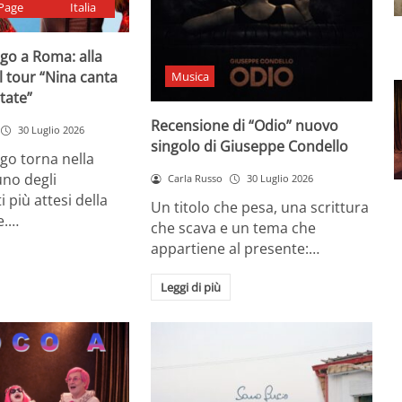
Page
Italia
go a Roma: alla
il tour “Nina canta
Musica
state”
Recensione di “Odio” nuovo
30 Luglio 2026
singolo di Giuseppe Condello
go torna nella
uno degli
Carla Russo
30 Luglio 2026
più attesi della
Un titolo che pesa, una scrittura
e.…
che scava e un tema che
appartiene al presente:…
Leggi di più