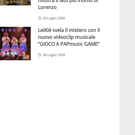
mostra il lato più intimo di
Lorenzo
29 Luglio 2026
LeiKiè svela il mistero con il
nuovo videoclip musicale
“GIOCO A PAPmusic GAME”
28 Luglio 2026