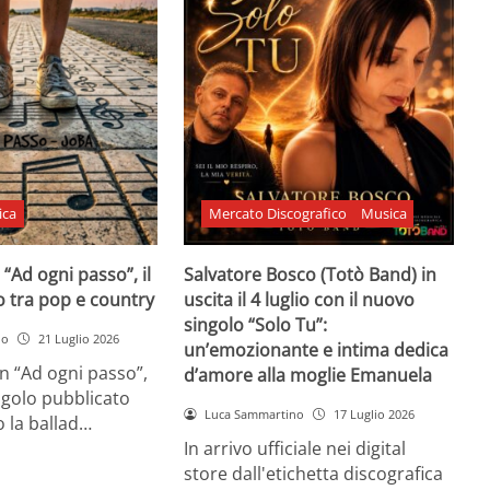
ica
Mercato Discografico
Musica
 “Ad ogni passo”, il
Salvatore Bosco (Totò Band) in
o tra pop e country
uscita il 4 luglio con il nuovo
singolo “Solo Tu”:
no
21 Luglio 2026
un’emozionante e intima dedica
n “Ad ogni passo”,
d’amore alla moglie Emanuela
ngolo pubblicato
Luca Sammartino
17 Luglio 2026
 la ballad…
In arrivo ufficiale nei digital
store dall'etichetta discografica