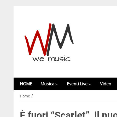
HOME
Musica
Eventi Live
Video
/
Home
È fuori “Scarlet”, il n