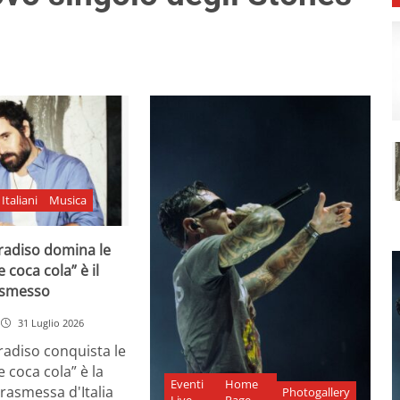
Italiani
Musica
adiso domina le
e coca cola” è il
asmesso
31 Luglio 2026
diso conquista le
e coca cola” è la
Eventi
Home
rasmessa d'Italia
Photogallery