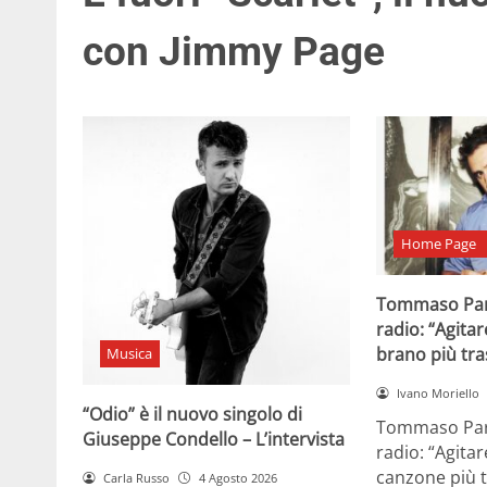
con Jimmy Page
Home Page
Tommaso Par
radio: “Agitar
brano più tr
Musica
Ivano Moriello
“Odio” è il nuovo singolo di
Tommaso Para
Giuseppe Condello – L’intervista
radio: “Agitar
canzone più t
Carla Russo
4 Agosto 2026