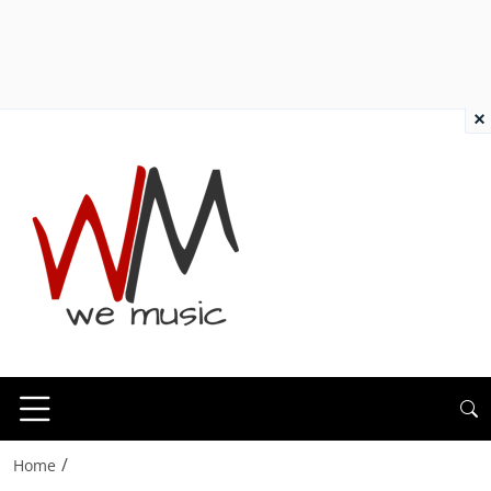
×
/
Home