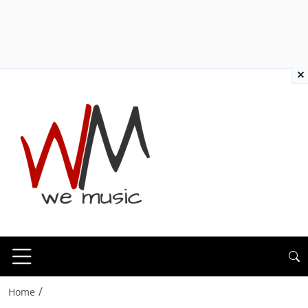
×
/
Home