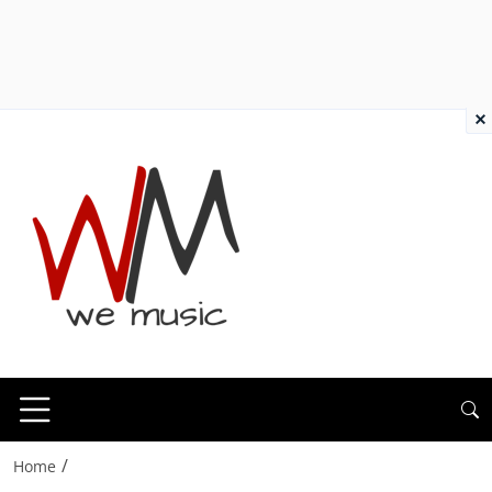
×
/
Home