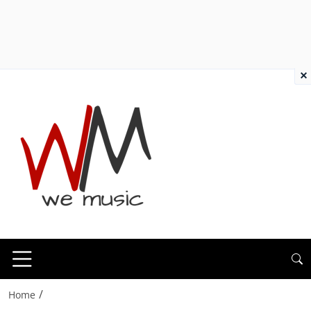
×
/
Home