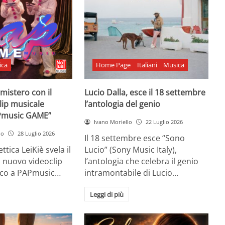
ica
Home Page
Italiani
Musica
l mistero con il
Lucio Dalla, esce il 18 settembre
lip musicale
l’antologia del genio
Pmusic GAME”
Ivano Moriello
22 Luglio 2026
no
28 Luglio 2026
Il 18 settembre esce “Sono
ttica LeiKiè svela il
Lucio” (Sony Music Italy),
l nuovo videoclip
l’antologia che celebra il genio
oco a PAPmusic…
intramontabile di Lucio…
Leggi di più