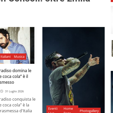
Italiani
Musica
adiso domina le
e coca cola” è il
asmesso
31 Luglio 2026
diso conquista le
e coca cola” è la
Eventi
Home
rasmessa d'Italia
Photogallery