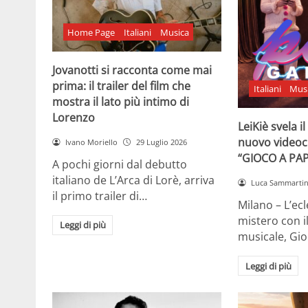
Home Page
Italiani
Musica
Jovanotti si racconta come mai
prima: il trailer del film che
Italiani
Mus
mostra il lato più intimo di
Lorenzo
LeiKiè svela i
nuovo videoc
Ivano Moriello
29 Luglio 2026
“GIOCO A PA
A pochi giorni dal debutto
italiano de L’Arca di Lorè, arriva
Luca Sammarti
il primo trailer di…
Milano – L’ecle
mistero con i
Leggi di più
musicale, Gi
Leggi di più