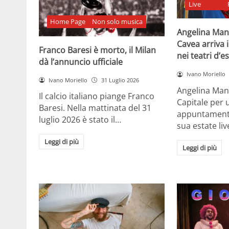
Live
Home Page
Non solo musica
Angelina Man
Cavea arriva 
Franco Baresi è morto, il Milan
nei teatri d’e
dà l’annuncio ufficiale
Ivano Moriello
Ivano Moriello
31 Luglio 2026
Angelina Man
Il calcio italiano piange Franco
Capitale per 
Baresi. Nella mattinata del 31
appuntamenti 
luglio 2026 è stato il…
sua estate liv
Leggi di più
Leggi di più