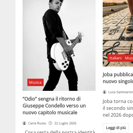
Italiani
Mus
Joba pubblica
nuovo singol
Musica
Luca Sammarti
“Odio” sengna il ritorno di
Joba torna co
Giuseppe Condello verso un
il secondo si
nuovo capitolo musicale
nel 2026 dopo
Carla Russo
22 Luglio 2026
Leggi di più
Cosa resta della nostra identità