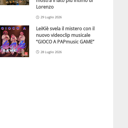
mostra il lato più intimo di
Lorenzo
29 Luglio 2026
LeiKiè svela il mistero con il
nuovo videoclip musicale
“GIOCO A PAPmusic GAME”
28 Luglio 2026