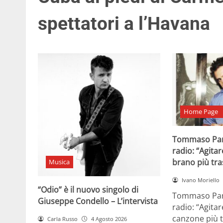
spettatori a l’Havana
Home Page
Tommaso Par
radio: “Agitar
brano più tr
Musica
Ivano Moriello
“Odio” è il nuovo singolo di
Tommaso Para
Giuseppe Condello – L’intervista
radio: “Agitar
canzone più t
Carla Russo
4 Agosto 2026