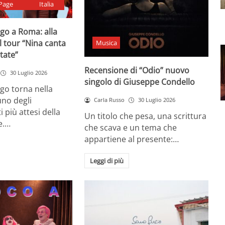
Page
Italia
go a Roma: alla
il tour “Nina canta
Musica
state”
Recensione di “Odio” nuovo
30 Luglio 2026
singolo di Giuseppe Condello
go torna nella
uno degli
Carla Russo
30 Luglio 2026
più attesi della
Un titolo che pesa, una scrittura
e.…
che scava e un tema che
appartiene al presente:…
Leggi di più