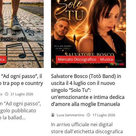
ica
Mercato Discografico
Musica
 “Ad ogni passo”, il
Salvatore Bosco (Totò Band) in
o tra pop e country
uscita il 4 luglio con il nuovo
singolo “Solo Tu”:
no
21 Luglio 2026
un’emozionante e intima dedica
n “Ad ogni passo”,
d’amore alla moglie Emanuela
ngolo pubblicato
Luca Sammartino
17 Luglio 2026
 la ballad…
In arrivo ufficiale nei digital
store dall'etichetta discografica