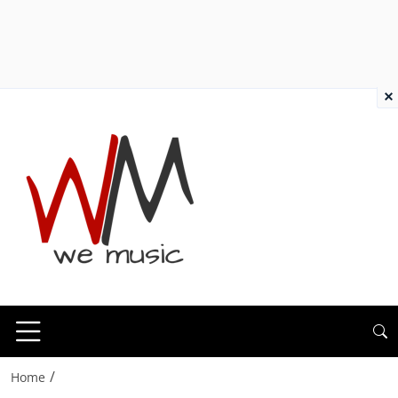
×
/
Home