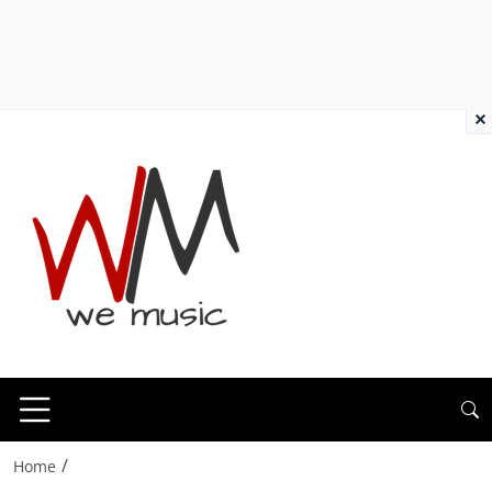
×
/
Home