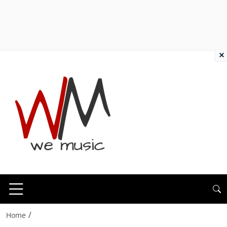
×
/
Home