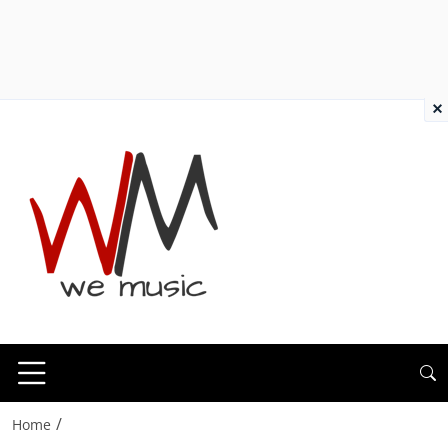
×
/
Home