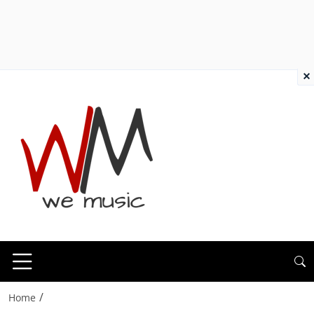
×
/
Home