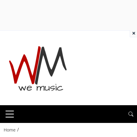
×
/
Home