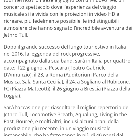
tour nel nostro Paese a giugno con un nuovo live: un
concerto spettacolo dove l’esperienza del viaggio
musicale si fa vivida con le proiezioni in video HD a
ricreare, più fedelmente possibile, le indistinguibili
atmosfere che hanno segnato l’incredibile avventura dei
Jethro Tull.
Dopo il grande successo del lungo tour estivo in Italia
nel 2016, la leggenda del rock progressive,
accompagnato dalla sua band, sarà in Italia per quattro
date: il 22 giugno, a Pescara (Teatro Gabriele
D’Annunzio); il 23, a Roma (Auditorium Parco della
Musica, Sala Santa Cecilia); il 24, a Sogliano al Rubicone,
FC (Piazza Matteotti); il 26 giugno a Brescia (Piazza della
Loggia).
Sarà l’occasione per riascoltare il miglior repertorio dei
Jethro Tull, Locomotive Breath, Aqualung, Living in the
Past, Boureé, e molti altri, inclusi alcuni brani della
produzione più recente, in un viaggio musicale
instancabile, che ha fatto tappa in più di 40 paesi del