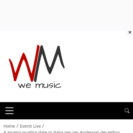
×
/
/
Home
Eventi Live
A giugno quattro date in Italia per Ian Anderson dei Jethro