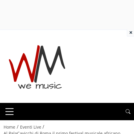
×
/
/
Home
Eventi Live
Al PalaCavicchi di Roma il primo festival musicale africano,