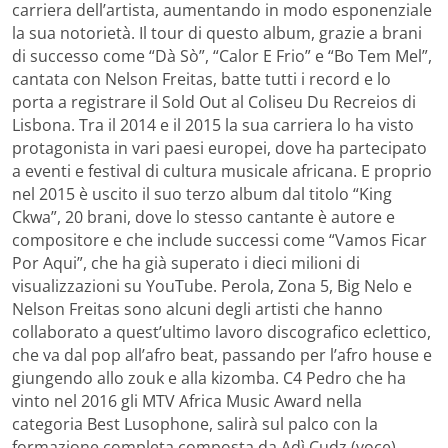
carriera dell’artista, aumentando in modo esponenziale
la sua notorietà. Il tour di questo album, grazie a brani
di successo come “Dà Sò”, “Calor E Frio” e “Bo Tem Mel”,
cantata con Nelson Freitas, batte tutti i record e lo
porta a registrare il Sold Out al Coliseu Du Recreios di
Lisbona. Tra il 2014 e il 2015 la sua carriera lo ha visto
protagonista in vari paesi europei, dove ha partecipato
a eventi e festival di cultura musicale africana. E proprio
nel 2015 è uscito il suo terzo album dal titolo “King
Ckwa”, 20 brani, dove lo stesso cantante è autore e
compositore e che include successi come “Vamos Ficar
Por Aqui”, che ha già superato i dieci milioni di
visualizzazioni su YouTube. Perola, Zona 5, Big Nelo e
Nelson Freitas sono alcuni degli artisti che hanno
collaborato a quest’ultimo lavoro discografico eclettico,
che va dal pop all’afro beat, passando per l’afro house e
giungendo allo zouk e alla kizomba. C4 Pedro che ha
vinto nel 2016 gli MTV Africa Music Award nella
categoria Best Lusophone, salirà sul palco con la
formazione completa composta da Adì Cudz (voce),