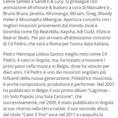
Celine Semkiz e Sandro & Lucy. Si prosegue con
animazione afrohouse & kuduro a cura di Massakre Jr.,
Bruna Braza, Janetta, Afromanga, Miriam, Greg, Woody
Helen e Moustapha Mbengue. Apertura concerto con i
migliori musicisti provenienti dal mondo zouk e
kizomba come Elji Beatzkilla, Kaysha, Adi Cudz, Elizio e
Real or Beatz. Per poi arrivare all’attesissimo concerto
di C4 Pedro, che sarà a Roma per l’unica data italiana.
Pedro Henrique Lisboa Santos meglio noto come C4
Pedro, è nato in Angola, ma, ha iniziato a muovere i
primi passi nella musica in Belgio, dove ha vissuto per
dieci anni. C4 Pedro è uno dei musicisti angolani più
influenti della nuova generazione. Poliedrico musicista,
è anche compositore, produttore e performer. Nel 2007
ha pubblicato in Belgio il suo primo album “Lagrimas –
Un Solo Popolo Una Sola Canzone”, che
successivamente, nel 2009, è stato pubblicato in Angola
al suo ritorno nella terra natale. Il suo secondo disco,
dal titolo “Calor E Frio” esce nel 2011 e catapulta la