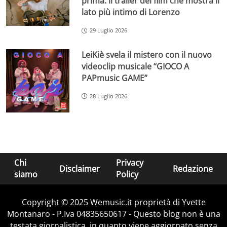
prima: il trailer del film che mostra il
lato più intimo di Lorenzo
29 Luglio 2026
LeiKiè svela il mistero con il nuovo
videoclip musicale “GIOCO A
PAPmusic GAME”
28 Luglio 2026
Chi
Privacy
Disclaimer
Redazione
siamo
Policy
Copyright © 2025 Wemusic.it proprietà di Yvette
Montanaro - P.Iva 04835650617 - Questo blog non è una
testata giornalistica, in quanto viene aggiornato senza