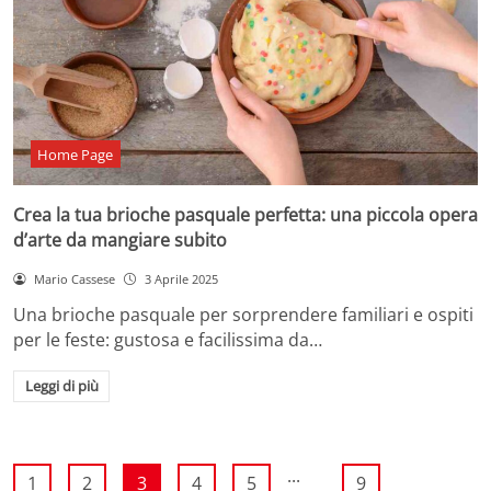
Home Page
Crea la tua brioche pasquale perfetta: una piccola opera
d’arte da mangiare subito
Mario Cassese
3 Aprile 2025
Una brioche pasquale per sorprendere familiari e ospiti
per le feste: gustosa e facilissima da…
Leggi di più
...
1
2
3
4
5
9