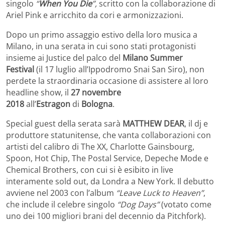
singolo
“
When You Die
”,
scritto con la collaborazione di
Ariel Pink e arricchito da cori e armonizzazioni.
Dopo un primo assaggio estivo della loro musica a
Milano, in una serata in cui sono stati protagonisti
insieme ai Justice del palco del
Milano Summer
Festival
(il 17 luglio all’Ippodromo Snai San Siro), non
perdete la straordinaria occasione di assistere al loro
headline show, il
27 novembre
2018
all’
Estragon
di
Bologna
.
Special guest della serata sarà
MATTHEW DEAR
, il dj e
produttore statunitense, che vanta collaborazioni con
artisti del calibro di The XX, Charlotte Gainsbourg,
Spoon, Hot Chip, The Postal Service, Depeche Mode e
Chemical Brothers, con cui si è esibito in live
interamente sold out, da Londra a New York. Il debutto
avviene nel 2003 con l’album
“Leave Luck to Heaven”
,
che include il celebre singolo
“Dog Days”
(votato come
uno dei 100 migliori brani del decennio da Pitchfork).