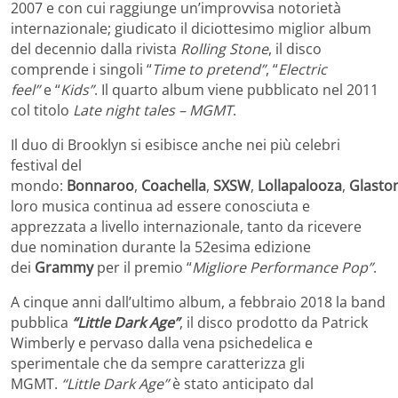
2007 e con cui raggiunge un’improvvisa notorietà
internazionale; giudicato il diciottesimo miglior album
del decennio dalla rivista
Rolling Stone
, il disco
comprende i singoli “
Time to pretend”
, “
Electric
feel”
e “
Kids”
. Il quarto album viene pubblicato nel 2011
col titolo
Late night tales – MGMT
.
Il duo di Brooklyn si esibisce anche nei più celebri
festival del
mondo:
Bonnaroo
,
Coachella
,
SXSW
,
Lollapalooza
,
Glasto
loro musica continua ad essere conosciuta e
apprezzata a livello internazionale, tanto da ricevere
due nomination durante la 52esima edizione
dei
Grammy
per il premio “
Migliore Performance Pop”
.
A cinque anni dall’ultimo album, a febbraio 2018 la band
pubblica
“Little Dark Age”
, il disco prodotto da Patrick
Wimberly e pervaso dalla vena psichedelica e
sperimentale che da sempre caratterizza gli
MGMT.
“Little Dark Age”
è stato anticipato dal