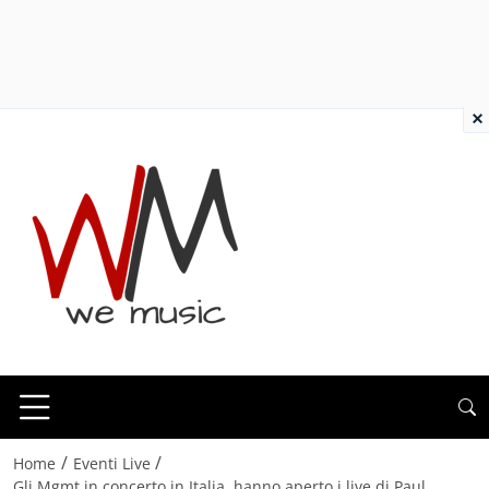
×
/
/
Home
Eventi Live
Gli Mgmt in concerto in Italia, hanno aperto i live di Paul