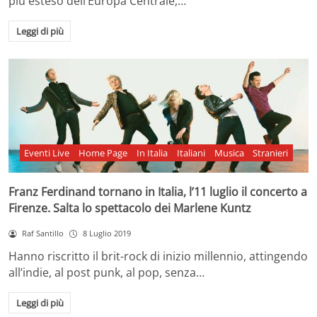
più esteso dell’Europa Centrale,…
Leggi di più
Eventi Live
Home Page
In Italia
Italiani
Musica
Stranieri
Franz Ferdinand tornano in Italia, l’11 luglio il concerto a
Firenze. Salta lo spettacolo dei Marlene Kuntz
Raf Santillo
8 Luglio 2019
Hanno riscritto il brit-rock di inizio millennio, attingendo
all’indie, al post punk, al pop, senza…
Leggi di più