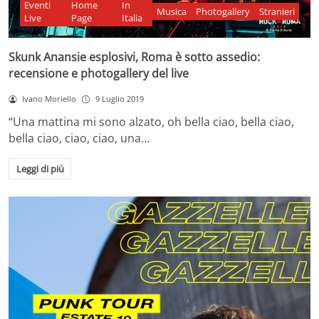
Eventi
Home
In
Musica
Photogallery
Stranieri
Live
Page
Italia
Skunk Anansie esplosivi, Roma è sotto assedio:
recensione e photogallery del live
Ivano Moriello
9 Luglio 2019
“Una mattina mi sono alzato, oh bella ciao, bella ciao,
bella ciao, ciao, ciao, una…
Leggi di più