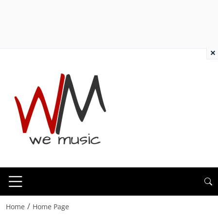
×
/
Home
Home Page