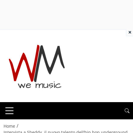
×
/
Home
Intervista a Sheddy, il nuovo talento dell’hip hop underground