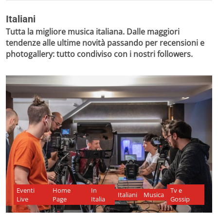
Italiani
Tutta la migliore musica italiana. Dalle maggiori
tendenze alle ultime novità passando per recensioni e
photogallery: tutto condiviso con i nostri followers.
Eventi
Home
In
Tv e
Italiani
Musica
Live
Page
Italia
Gossip