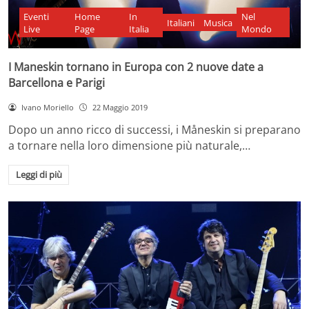
Eventi
Home
In
Nel
Italiani
Musica
Live
Page
Italia
Mondo
I Maneskin tornano in Europa con 2 nuove date a
Barcellona e Parigi
Ivano Moriello
22 Maggio 2019
Dopo un anno ricco di successi, i Måneskin si preparano
a tornare nella loro dimensione più naturale,…
Leggi di più