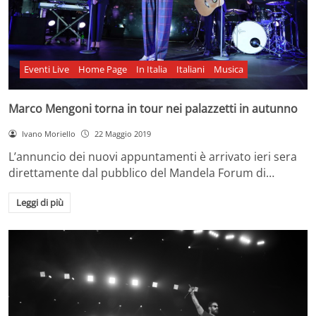
Eventi Live
Home Page
In Italia
Italiani
Musica
Marco Mengoni torna in tour nei palazzetti in autunno
Ivano Moriello
22 Maggio 2019
L’annuncio dei nuovi appuntamenti è arrivato ieri sera
direttamente dal pubblico del Mandela Forum di…
Leggi di più