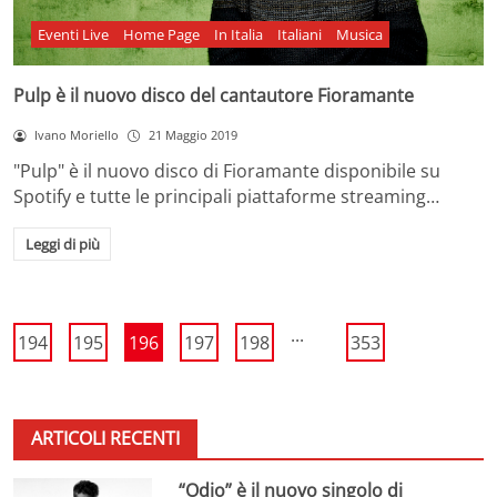
Eventi Live
Home Page
In Italia
Italiani
Musica
Pulp è il nuovo disco del cantautore Fioramante
Ivano Moriello
21 Maggio 2019
"Pulp" è il nuovo disco di Fioramante disponibile su
Spotify e tutte le principali piattaforme streaming…
Leggi di più
...
194
195
196
197
198
353
ARTICOLI RECENTI
“Odio” è il nuovo singolo di