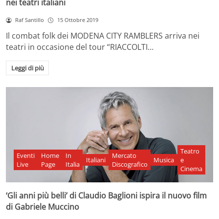
nei teatri italiani
Raf Santillo
15 Ottobre 2019
Il combat folk dei MODENA CITY RAMBLERS arriva nei
teatri in occasione del tour “RIACCOLTI…
Leggi di più
Teatro
Eventi
Home
In
Mercato
Italiani
Musica
e
Live
Page
Italia
Discografico
Cinema
‘Gli anni più belli’ di Claudio Baglioni ispira il nuovo film
di Gabriele Muccino