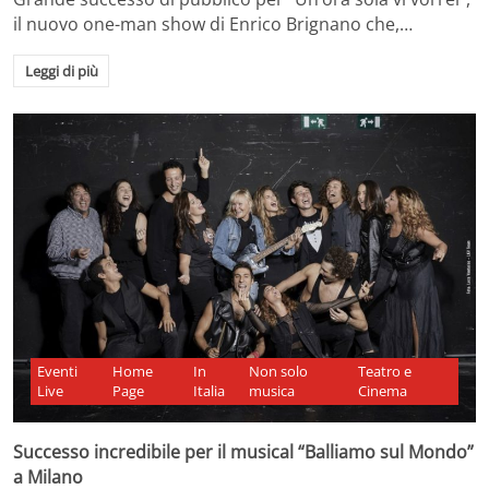
il nuovo one-man show di Enrico Brignano che,…
Leggi di più
Eventi
Home
In
Non solo
Teatro e
Live
Page
Italia
musica
Cinema
Successo incredibile per il musical “Balliamo sul Mondo”
a Milano