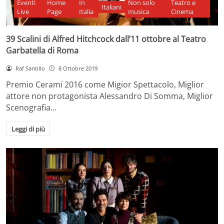
Eventi
Home
In
Non solo
Teatro e
Italiani
Live
Page
Italia
musica
Cinema
39 Scalini di Alfred Hitchcock dall’11 ottobre al Teatro
Garbatella di Roma
Raf Santillo
8 Ottobre 2019
Premio Cerami 2016 come Migior Spettacolo, Miglior
attore non protagonista Alessandro Di Somma, Miglior
Scenografia…
Leggi di più