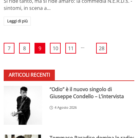
Si ride tanto, ma si ride amaro: la commedia N.E.R.D.s. -
sintomi, in scena a…
Leggi di più
...
7
8
9
10
11
28
ARTICOLI RECENTI
“Odio” è il nuovo singolo di
Giuseppe Condello – L’intervista
4 Agosto 2026
Tommaso Paradiso domina le radio: