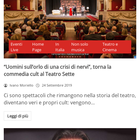
Eventi
Home
In
Non solo
Teatro e
Live
Page
Italia
musica
Cinema
“Uomini sull’orlo di una crisi di nervi”, torna la
commedia cult al Teatro Sette
Ivano Moriello
24 Settembre 2019
Ci sono spettacoli che rimangono nella storia del teatro,
diventano veri e propri cult: vengono…
Leggi di più