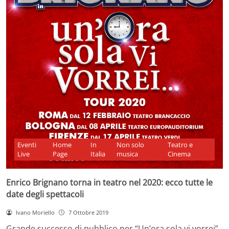
Eventi
Home
In
Non solo
Teatro e
Live
Page
Italia
musica
Cinema
Enrico Brignano torna in teatro nel 2020: ecco tutte le
date degli spettacoli
Ivano Moriello
7 Ottobre 2019
Grande successo di pubblico per “Un’ora sola vi vorrei”,