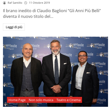
Raf Santillo
11 Ottobre 2019
Il brano inedito di Claudio Baglioni “Gli Anni Più Belli”
diventa il nuovo titolo del…
Leggi di più
Home Page
Non solo musica
Teatro e Cinema