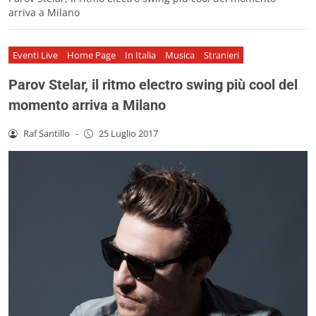
arriva a Milano
Eventi Live
Home Page
In Italia
Musica
Stranieri
Parov Stelar, il ritmo electro swing più cool del
momento arriva a Milano
Raf Santillo
-
25 Luglio 2017