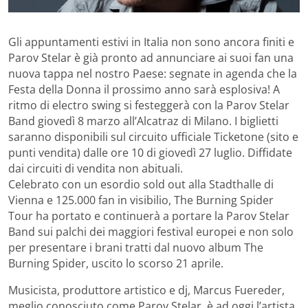
Gli appuntamenti estivi in Italia non sono ancora finiti e
Parov Stelar è già pronto ad annunciare ai suoi fan una
nuova tappa nel nostro Paese: segnate in agenda che la
Festa della Donna il prossimo anno sarà esplosiva! A
ritmo di electro swing si festeggerà con la Parov Stelar
Band giovedì 8 marzo all’Alcatraz di Milano. I biglietti
saranno disponibili sul circuito ufficiale Ticketone (sito e
punti vendita) dalle ore 10 di giovedì 27 luglio. Diffidate
dai circuiti di vendita non abituali.
Celebrato con un esordio sold out alla Stadthalle di
Vienna e 125.000 fan in visibilio, The Burning Spider
Tour ha portato e continuerà a portare la Parov Stelar
Band sui palchi dei maggiori festival europei e non solo
per presentare i brani tratti dal nuovo album The
Burning Spider, uscito lo scorso 21 aprile.
Musicista, produttore artistico e dj, Marcus Fuereder,
meglio conosciuto come Parov Stelar, è ad oggi l’artista