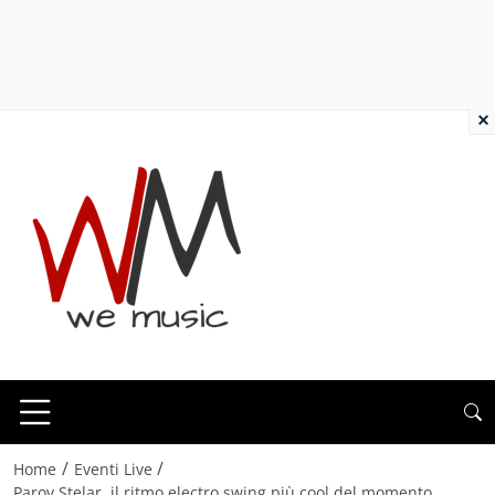
×
/
/
Home
Eventi Live
Parov Stelar, il ritmo electro swing più cool del momento