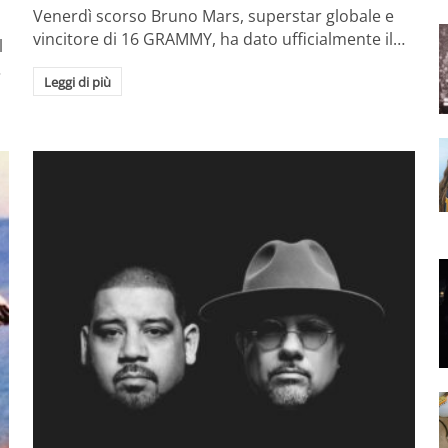
Venerdì scorso Bruno Mars, superstar globale e
vincitore di 16 GRAMMY, ha dato ufficialmente il…
l
…
Leggi di più