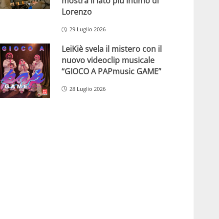
mostra il lato più intimo di
Lorenzo
29 Luglio 2026
LeiKiè svela il mistero con il
nuovo videoclip musicale
“GIOCO A PAPmusic GAME”
28 Luglio 2026