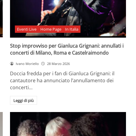
Eventi Live
Home Page
In Italia
Stop improvviso per Gianluca Grignani: annullati i
concerti di Milano, Roma e Castelraimondo
Ivano Moriello
28 Marzo 2026
Doccia fredda per i fan di Gianluca Grignani: il
cantautore ha annunciato l’annullamento dei
concerti…
Leggi di più