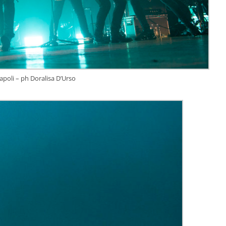
apoli – ph Doralisa D’Urso