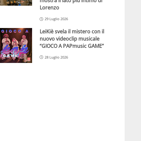
mostra il lato più intimo di
Lorenzo
29 Luglio 2026
LeiKiè svela il mistero con il
nuovo videoclip musicale
“GIOCO A PAPmusic GAME”
28 Luglio 2026