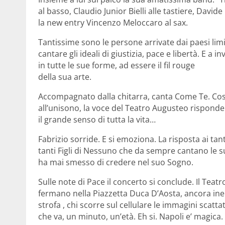
al basso, Claudio Junior Bielli alle tastiere, Davide
la new entry Vincenzo Meloccaro al sax.
Tantissime sono le persone arrivate dai paesi limi
cantare gli ideali di giustizia, pace e libertà. E a
in tutte le sue forme, ad essere il fil rouge
della sua arte.
Accompagnato dalla chitarra, canta Come Te. Cos
all’unisono, la voce del Teatro Augusteo risponde: 
il grande senso di tutta la vita…
Fabrizio sorride. E si emoziona. La risposta ai tant
tanti Figli di Nessuno che da sempre cantano le s
ha mai smesso di credere nel suo Sogno.
Sulle note di Pace il concerto si conclude. Il Tea
fermano nella Piazzetta Duca D’Aosta, ancora ineb
strofa , chi scorre sul cellulare le immagini scattate
che va, un minuto, un’età. Eh si. Napoli e’ magica