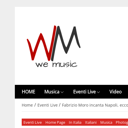
HOME
Musica
Eventi Live
Video
/
/
Home
Eventi Live
Fabrizio Moro incanta Napoli, ecco 
Eventi Live
Home Page
In Italia
Italiani
Musica
Photog