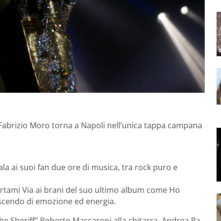
Fabrizio Moro torna a Napoli nell’unica tappa campana
la ai suoi fan due ore di musica, tra rock puro e
ortami Via ai brani del suo ultimo album come Ho
escendo di emozione ed energia.
The Sheriff” Roberto Maccaroni alla chitarra, Andrea Ra