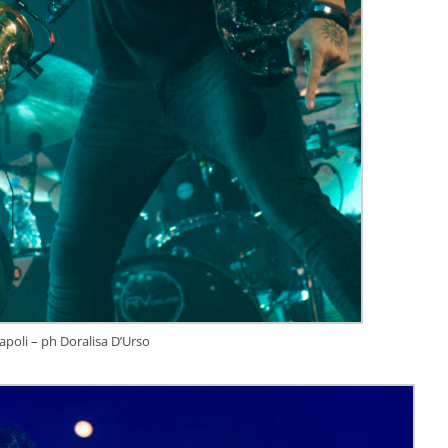
apoli – ph Doralisa D’Urso